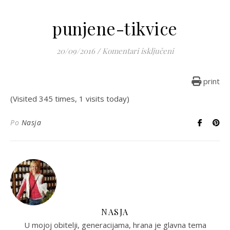
punjene-tikvice
za punjene-tikvi
20/09/2016
/
Komentari isključeni
print
(Visited 345 times, 1 visits today)
Po
Nasja
NASJA
U mojoj obitelji, generacijama, hrana je glavna tema