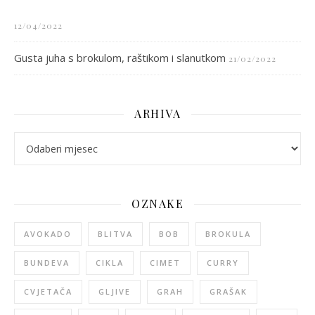
12/04/2022
Gusta juha s brokulom, raštikom i slanutkom
21/02/2022
ARHIVA
arhiva
OZNAKE
AVOKADO
BLITVA
BOB
BROKULA
BUNDEVA
CIKLA
CIMET
CURRY
CVJETAČA
GLJIVE
GRAH
GRAŠAK