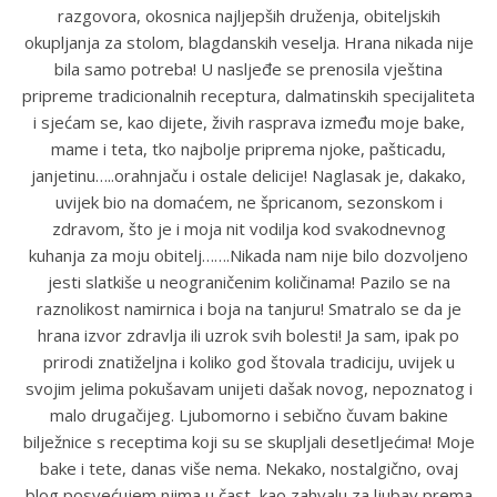
razgovora, okosnica najljepših druženja, obiteljskih
okupljanja za stolom, blagdanskih veselja. Hrana nikada nije
bila samo potreba! U nasljeđe se prenosila vještina
pripreme tradicionalnih receptura, dalmatinskih specijaliteta
i sjećam se, kao dijete, živih rasprava između moje bake,
mame i teta, tko najbolje priprema njoke, pašticadu,
janjetinu…..orahnjaču i ostale delicije! Naglasak je, dakako,
uvijek bio na domaćem, ne špricanom, sezonskom i
zdravom, što je i moja nit vodilja kod svakodnevnog
kuhanja za moju obitelj…….Nikada nam nije bilo dozvoljeno
jesti slatkiše u neograničenim količinama! Pazilo se na
raznolikost namirnica i boja na tanjuru! Smatralo se da je
hrana izvor zdravlja ili uzrok svih bolesti! Ja sam, ipak po
prirodi znatiželjna i koliko god štovala tradiciju, uvijek u
svojim jelima pokušavam unijeti dašak novog, nepoznatog i
malo drugačijeg. Ljubomorno i sebično čuvam bakine
bilježnice s receptima koji su se skupljali desetljećima! Moje
bake i tete, danas više nema. Nekako, nostalgično, ovaj
blog posvećujem njima u čast, kao zahvalu za ljubav prema