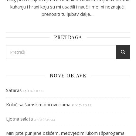
kuhanju i hrani koju su mi usadili i naučili me, ni neznajući,
prenositi tu ljubav dalje….
PRETRAGA
NOVE OBJAVE
Sataraš
25/10/2022
Kolač sa šumskim borovnicama
11/07/2022
Ljetna salata
27/06/2022
Mini pite punjene oslićem, medvjeđim lukom i šparogama